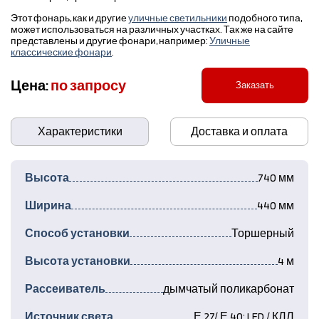
Этот фонарь, как и другие
уличные светильники
подобного типа,
может использоваться на различных участках. Так же на сайте
представлены и другие фонари, например:
Уличные
классические фонари
.
Цена:
по запросу
Заказать
Характеристики
Доставка и оплата
Высота
740 мм
Ширина
440 мм
Способ установки
Торшерный
Высота установки
4 м
Рассеиватель
дымчатый поликарбонат
Источник света
Е 27/ Е 40; LED / КЛЛ