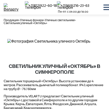
+7(812)922-60-18
+7(969)216-23-63
Пн-пт: с 09.00 до 18.00
Продукция
Уличные фонари
Уличные светильники
Светильник уличный «Октябрь»
СВЕТИЛЬНИК УЛИЧНЫЙ «ОКТЯБРЬ» В
СИМФЕРОПОЛЕ
Светильник торшерный «Октябрь». Высота установки до 4
метров. Рассеиватель дымчатый поликарбонат. IP43, крепление
на трубу Ø - 76 / 60мм
Производитель VELARTU предлагает Светильник уличный
«Октябрь» с доставкой в Симферополе и по другим городам
Крыма: Керчь, Евпатория, Ялта, Феодосия, Джанкой, Алушта,
Бахчисарай, Красноперекопск..