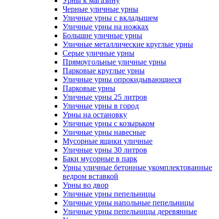
Урны к магазину
Черные уличные урны
Уличные урны с вкладышем
Уличные урны на ножках
Большие уличные урны
Уличные металлические круглые урны
Серые уличные урны
Прямоугольные уличные урны
Парковые круглые урны
Уличные урны опрокидывающиеся
Парковые урны
Уличные урны 25 литров
Уличные урны в город
Урны на остановку
Уличные урны с козырьком
Уличные урны навесные
Мусорные ящики уличные
Уличные урны 30 литров
Баки мусорные в парк
Урны уличные бетонные укомплектованные
ведром вставкой
Урны во двор
Уличные урны пепельницы
Уличные урны напольные пепельницы
Уличные урны пепельницы деревянные