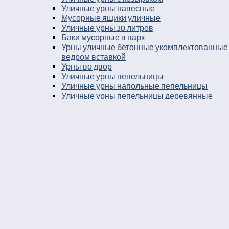
Уличные урны навесные
Мусорные ящики уличные
Уличные урны 30 литров
Баки мусорные в парк
Урны уличные бетонные укомплектованные
ведром вставкой
Урны во двор
Уличные урны пепельницы
Уличные урны напольные пепельницы
Уличные урны пепельницы деревянные
Уличные урны пепельницы металлические
Деревянные уличные урны
Урны к кафе
Урны для кафе самообслуживания
Урны на детскую площадку
Парковые металлические урны
Парковые чугунные урны
Мусорные современные уличные
контейнеры
Шестигранные уличные урны
Урны для собачьих площадок
Урны уличные металлические для метро
Уличные урны из дерева и металла