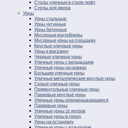
Столы уличные в стиле лофт
Столы для двора
Урны
Урны стальные
Урны чугунные
Урны бетонные
Мусорные контейнеры
Мусорные урны на площадку
Круглые уличные урны
Урны к магазину
Черные уличные урны
Уличные урны с вкладышем
Уличные урны на ножках
Большие уличные урны
Уличные металлические круглые урны
Серые уличные урны
Прямоугольные уличные урны
Парковые круглые урны
Уличные урны опрокидывающиеся
Парковые урны
Уличные урны 25 литров
Уличные урны в город
Урны на остановку
Уличные урны с козырьком