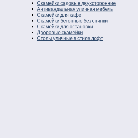
Скамейки садовые двухсторонние
Антивандальная уличная мебель
Скамейки для кафе
Скамейки бетонные без спинки
Скамейки для остановки
Дворовые скамейки
Столы уличные в стиле лофт
Столы для двора
Урны
Урны стальные
Урны чугунные
Урны бетонные
Мусорные контейнеры
Мусорные урны на площадку
Круглые уличные урны
Урны к магазину
Черные уличные урны
Уличные урны с вкладышем
Уличные урны на ножках
Большие уличные урны
Уличные металлические круглые урны
Серые уличные урны
Прямоугольные уличные урны
Парковые круглые урны