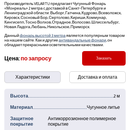
Производитель VELARTU предлагает Чугунный Фонарь
«Монреаль» 2 метра с доставкой в Санкт-Петербурге и
Ленинградской области: Выборг, Гатчина, Кудрово, Всеволожск,
Кировск, Сосновый Бор, Сертолово, Кириши, Коммунар,
Кингисепп, Тосно Волхов, Отрадное, Волосово, Шлиссельбург,
Новая Ладога, Любань, Никольское, Приморск.
Данный
фонарь высотой 3 метра
является популярным товаром
на нашем сайте. Как и другие
антивандальные фонари
, он
обладает прекрасными осветительными качествами.
Цена:
по запросу
Заказать
Характеристики
Доставка и оплата
Высота
2 м
Материал
Чугунное литье
Защитное
Антикоррозионное полимерное
покрытие
покрытие