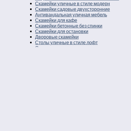
Скамейки уличные в стиле модерн
Скамейки садовые двухсторонние
Антивандальная уличная мебель
Скамейки для кафе
Скамейки бетонные без спинки
Скамейки для остановки
Дворовые скамейки
Столы уличные в стиле лофт
Столы для двора
Урны
Урны стальные
Урны чугунные
Урны бетонные
Мусорные контейнеры
Мусорные урны на площадку
Круглые уличные урны
Урны к магазину
Черные уличные урны
Уличные урны с вкладышем
Уличные урны на ножках
Большие уличные урны
Уличные металлические круглые урны
Серые уличные урны