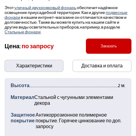
Этот
уличный двухрожковый фонарь
обеспечит надёжное
освещение приусадебной территории. Как и другие
подвесные
фонари
в нашем интрнет-магазине он отличается качеством и
долговечностью. Также вы можете купить на нашем сайте и
другие виды осветительных приборов, например, в разделе
Стальные фонари
.
Цена:
по запросу
Заказать
Характеристики
Доставка и оплата
Высота
2 м.
Материал
Стальной с чугунными элементами
декора
Защитное
Антикоррозионное полимерное
покрытие
покрытие. Горячее цинкование по доп.
запросу