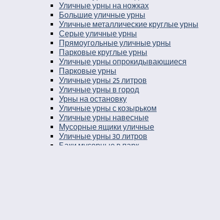
Уличные урны на ножках
Большие уличные урны
Уличные металлические круглые урны
Серые уличные урны
Прямоугольные уличные урны
Парковые круглые урны
Уличные урны опрокидывающиеся
Парковые урны
Уличные урны 25 литров
Уличные урны в город
Урны на остановку
Уличные урны с козырьком
Уличные урны навесные
Мусорные ящики уличные
Уличные урны 30 литров
Баки мусорные в парк
Урны уличные бетонные укомплектованные
ведром вставкой
Урны во двор
Уличные урны пепельницы
Уличные урны напольные пепельницы
Уличные урны пепельницы деревянные
Уличные урны пепельницы металлические